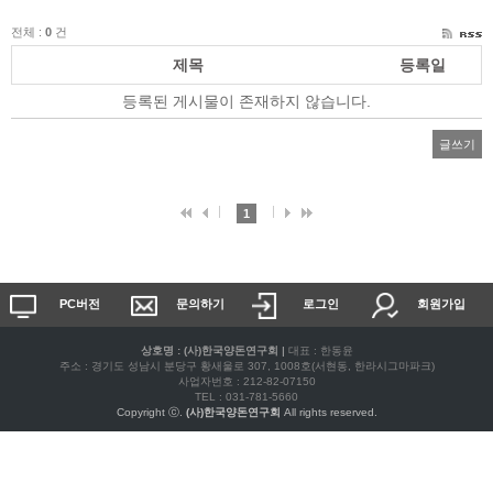
전체 :
0
건
제목
등록일
등록된 게시물이 존재하지 않습니다.
글쓰기
1
PC버전
문의하기
로그인
회원가입
상호명 : (사)한국양돈연구회
|
대표 : 한동윤
주소 : 경기도 성남시 분당구 황새울로 307, 1008호(서현동, 한라시그마파크)
사업자번호 : 212-82-07150
TEL : 031-781-5660
Copyright ⓒ.
(사)한국양돈연구회
All rights reserved.