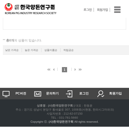
전체
"
"
총0개
의 상품이 있습니다.
낮은 가격순
높은 가격순
상품이름순
적립금순
1
PC버전
문의하기
로그인
회원가입
상호명 : (사)한국양돈연구회
|
대표 : 한동윤
주소 : 경기도 성남시 분당구 황새울로 307, 1008호(서현동, 한라시그마파크)
사업자번호 : 212-82-07150
TEL : 031-781-5660
Copyright ⓒ.
(사)한국양돈연구회
All rights reserved.