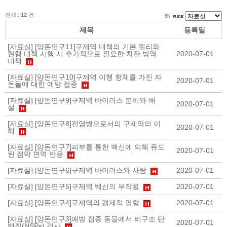
전체 :
12
건
제목
등록일
[자료실]
[양돈연구11]구제역 대책의 기본 원리와
현행 대책 시행 시 추가적으로 필요한 차잔 방역
2020-07-01
대책
[자료실]
[양돈연구10]구제역 이행 항체를 가진 자
2020-07-01
돈들에 대한 예방 접종
[자료실]
[양돈연구9]구제역 바이러스 분비와 배
2020-07-01
설
[자료실]
[양돈연구8]전염병으로서의 구제역의 이
2020-07-01
해
[자료실]
[양돈연구7]피부를 통한 백신에 의해 유도
2020-07-01
된 점막 면역 반응
[자료실]
[양돈연구6]구제역 바이러스와 사람
2020-07-01
[자료실]
[양돈연구5]구제역 백신의 부작용
2020-07-01
[자료실]
[양돈연구4]구제역의 경제적 영향
2020-07-01
[자료실]
[양돈연구3]예방 접종 동물에서 비구조 단
2020-07-01
백질(NSPs) 검사